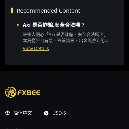
Recommended Content
Axi 是否詐騙,安全合法嗎？
許多人關心「Axi 是否詐騙，安全合法嗎？」
本篇從平台背景、監管資訊、出金風險到用戶
真實評價全面解析，幫助你避開投資陷阱，判
View Details
斷 Axi 究竟安不安全、值不值得信任。
简体中文
USD-S