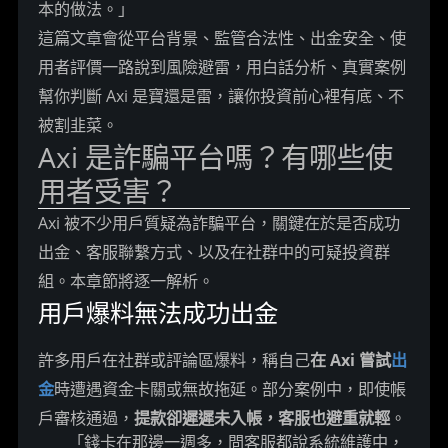
本的做法。」
這篇文章會從平台背景、監管合法性、出金安全、使
用者評價一路說到風險避雷，用白話分析、真實案例
幫你判斷 Axi 是寶還是雷，讓你投資前心裡有底、不
被割韭菜。
Axi 是詐騙平台嗎？有哪些使
用者受害？
Axi 被不少用戶質疑為詐騙平台，關鍵在於是否成功
出金、客服聯繫方式、以及在社群中的可疑投資群
組。本章節將逐一解析。
用戶爆料無法成功出金
許多用戶在社群或評論區爆料，稱自己
在 Axi 嘗試
出
金
時遭遇資金卡關或無故拖延。部分案例中，即使帳
戶審核通過，
提款卻遲遲未入帳，客服也避重就輕
。
「錢卡在那邊一週多，問客服都說系統維護中，