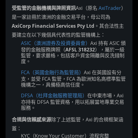
受監管的金融機構與牌照資訊
Axi（原名 
AxiTrader
）
是一家註冊於澳洲的金融交易平台，母公司為 
AxiCorp Financial Services Pty Ltd
。其合法性主
要建立在以下幾個具代表性的監管機構上：
ASIC（澳洲證券及投資委員會）
Axi 持有 ASIC 頒
發的金融服務牌照（
AFSL 318232
），屬於一級
監管，要求嚴格，包括客戶資金隔離與反洗錢制
度。
FCA（英國金融行為監管局）
Axi 在英國設有分
支，並受 FCA 監管，FCA 為歐洲知名高標準監管
機構之一，具備極高信任度。
DFSA（杜拜金融服務管理局）
在中東市場，Axi
亦持有 DFSA 監管資格，用以拓展當地專業交易
服務。
合規與信賴感來源
除了上述監管，Axi 的合規框架涵
蓋：
KYC（Know Your Customer）流程完整