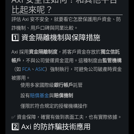
比起來呢？
評估 Axi 安不安全，就要看它怎麼保護用戶資金、防
詐機制、用戶口碑與同業比較。
1️⃣ 資金隔離機制與保障措施
Axi 採用
資金隔離制度
，將客戶資金存放於
獨立信託
帳戶
，不與公司營運資金混用。這種制度由
監管機構
（如 
FCA
、
ASIC
）強制執行，可避免公司破產時資金
被挪用。
使用多家國際級
銀行帳戶
託管
設有
賠償基金
與
賠償機制
僅限於符合規定的授權機構操作
✅ 資金保障，確實有做到表面工夫，也有實際依據。
2️⃣ Axi 的防詐騙技術應用