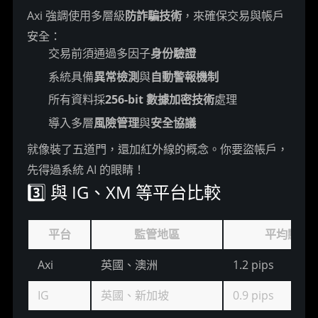
Axi 強調使用多層級
防詐騙技術
，來確保交易與帳戶
安全：
交易前須通過多因子
身份驗證
系統具備
異常檢測
與
自動警報機制
所有資料採
256-bit 數據加密技術
處理
導入多層
風險管理
與
安全協議
就像裝了五道門，還加紅外線的概念。你要盜帳戶，
先得過系統 AI 的眼睛！
3️⃣ 與 IG、XM 等平台比較
平台
監管地區
平均點差 (
Axi
英國、澳洲
1.2 pips
IG
英國、新加坡
0.9 pips