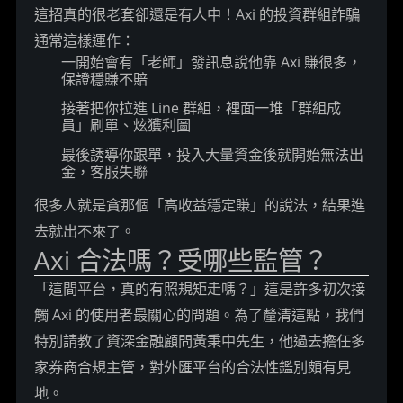
這招真的很老套卻還是有人中！Axi 的投資群組詐騙
通常這樣運作：
一開始會有「老師」發訊息說他靠 Axi 賺很多，
保證穩賺不賠
接著把你拉進 Line 群組，裡面一堆「群組成
員」刷單、炫獲利圖
最後誘導你跟單，投入大量資金後就開始無法出
金，客服失聯
很多人就是貪那個「高收益穩定賺」的說法，結果進
去就出不來了。
Axi 合法嗎？受哪些監管？
「這間平台，真的有照規矩走嗎？」
這是許多初次接
觸 Axi 的使用者最關心的問題。為了釐清這點，我們
特別請教了資深金融顧問黃秉中先生，他過去擔任多
家券商合規主管，對外匯平台的合法性鑑別頗有見
地。