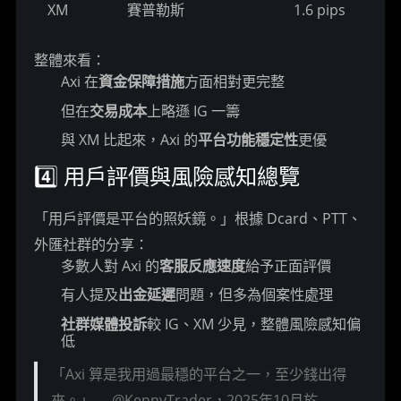
XM
賽普勒斯
1.6 pips
整體來看：
Axi 在
資金保障措施
方面相對更完整
但在
交易成本
上略遜 IG 一籌
與 XM 比起來，Axi 的
平台功能穩定性
更優
4️⃣ 用戶評價與風險感知總覽
「用戶評價是平台的照妖鏡。」根據 Dcard、PTT、
外匯社群的分享：
多數人對 Axi 的
客服反應速度
給予正面評價
有人提及
出金延遲
問題，但多為個案性處理
社群媒體投訴
較 IG、XM 少見，整體風險感知偏
低
「Axi 算是我用過最穩的平台之一，至少錢出得
來。」— @KennyTrader，2025年10月於