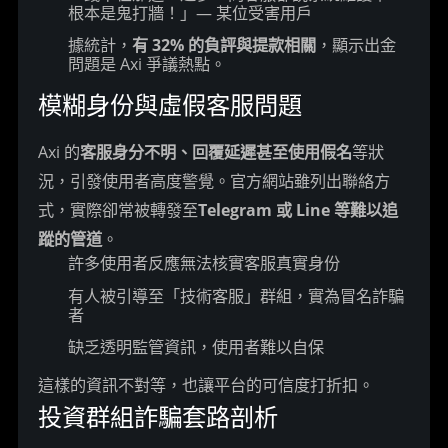
根本是鬼打牆！」— 某位受害用戶
據統計，
有 32% 的負評與提款相關
，顯示出金
問題是 Axi 爭議熱點。
模糊身份與虛假客服問題
Axi 的
客服身分不明、回覆延遲甚至使用假名
等狀
況，引發使用者高度警覺。官方網站雖列出聯絡方
式，實際卻常被轉發至
Telegram 或 Line 等難以追
蹤的管道
。
許多使用者反應無法核實客服真實身份
有人被引導至「技術客服」群組，實為冒名詐騙
者
缺乏透明監管資訊，使用者難以自保
這樣的資訊不對等，也讓平台的可信度打折扣。
投資群組詐騙套路剖析