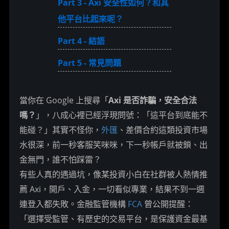
Part 3 - Axi 安全性如何？和其
他平台比起來呢？
Part 4 - 結語
Part 5 - 常見問題
當你在 Google 上搜尋「
Axi 是否詐騙，安全合法
嗎？
」，八成心裡已經浮現問號：「這平台到底能不
能碰？」其實不怪你，
外匯
、差價合約這類投資市場
水很深，前一秒客服笑咪咪，下一秒帳戶就被鎖、出
金無門，誰不怕踩雷？
有些人真的遇過坑，像某投資小白在社群被人熱情推
薦 Axi，開戶、入金，一切看似專業，結果不到一週
連登入都失敗。金融監管機構 
FCA
 曾公開提醒：
「選擇受監管、有歷史的交易平台，是保護資金最基